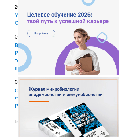
20 июля 2026 г.
Ушел из жизни доктор медицинских наук
Олег Геральдович Юрин
06 июля 2026 г.
В ЦНИИ Эпидемиологии
Роспотребнадзора прошло
торжественное вручение дипломов
выпускникам-ординаторам
06 июля 2026 г.
Открыт прием документов в ординатуру
ФБУН ЦНИИ Эпидемиологии
Роспотребнадзора
Все новости