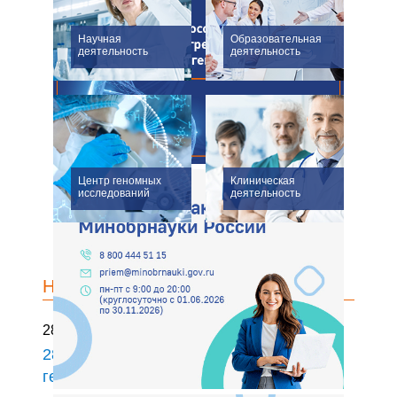
Научная
Образовательная
деятельность
деятельность
Центр геномных
Клиническая
исследований
деятельность
НОВОСТИ
28 июля 2026 г.
28 июля — Всемирный день борьбы с
гепатитом