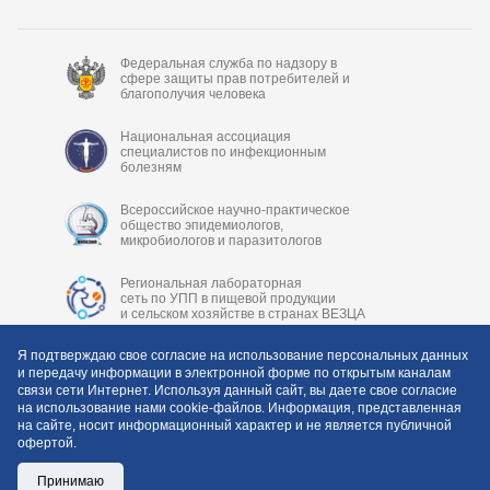
Федеральная служба по надзору в
сфере защиты прав потребителей и
благополучия человека
Национальная ассоциация
специалистов по инфекционным
болезням
Всероссийское научно-практическое
общество эпидемиологов,
микробиологов и паразитологов
Региональная лабораторная
сеть по УПП в пищевой продукции
и сельском хозяйстве в странах ВЕЗЦА
Я подтверждаю свое согласие на использование персональных данных
и передачу информации в электронной форме по открытым каналам
связи сети Интернет. Используя данный сайт, вы даете свое согласие
на использование нами cookie-файлов. Информация, представленная
на сайте, носит информационный характер и не является публичной
офертой.
Copyright © 2006-2026 ФБУН «Центральный НИИ
Эпидемиологии» Роспотребнадзора
Принимаю